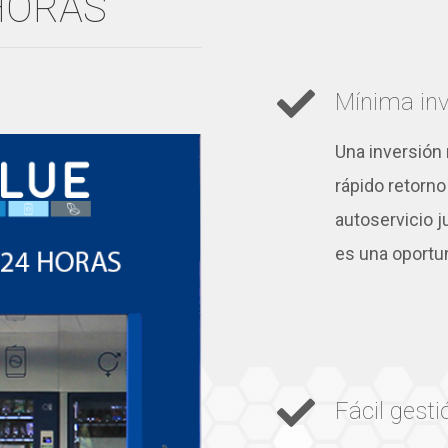
HORAS
Mínima inv
Una inversión 
rápido retorno 
autoservicio j
es una oportu
Fácil gesti