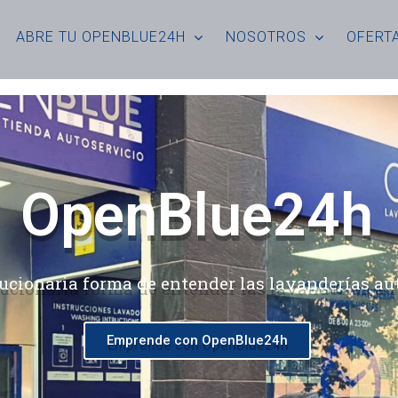
ABRE TU OPENBLUE24H
NOSOTROS
OFERTA
OpenBlue24h
ucionaria forma de entender las lavanderías au
Emprende con OpenBlue24h