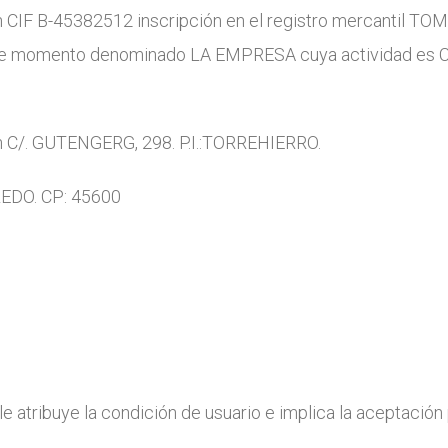
n CIF B-45382512 inscripción en el registro mercantil TOM
de este momento denominado LA EMPRESA cuya activida
n C/. GUTENGERG, 298. P.I.:TORREHIERRO.
LEDO. CP: 45600
le atribuye la condición de usuario e implica la aceptación 