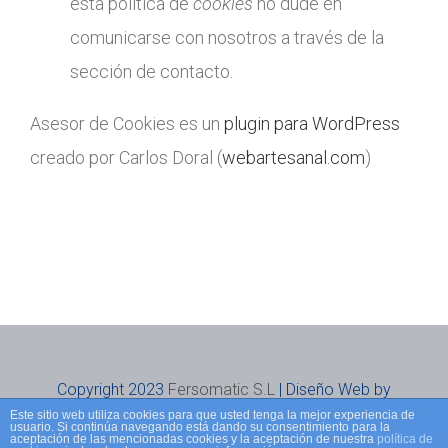
esta política de
cookies
no dude en
comunicarse con nosotros a través de la
sección de contacto.
Asesor de Cookies es un
plugin para WordPress
creado por Carlos Doral (
webartesanal.com
)
Copyright 2023
Fersomatic S.L
| Diseño Web by
Este sitio web utiliza cookies para que usted tenga la mejor experiencia de
Pica&Pica24h
|
Aviso Legal
|
Política de privacidad
usuario. Si continúa navegando está dando su consentimiento para la
aceptación de las mencionadas cookies y la aceptación de nuestra
política de