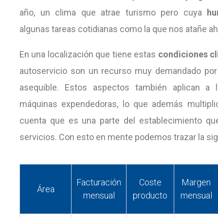
año, un clima que atrae turismo pero cuya
h
algunas tareas cotidianas como la que nos atañe ah
En una localización que tiene estas
condiciones cl
autoservicio son un recurso muy demandado por s
asequible. Estos aspectos también aplican a 
máquinas expendedoras, lo que además multiplic
cuenta que es una parte del establecimiento qu
servicios. Con esto en mente podemos trazar la si
Facturación
Coste
Margen
Área
mensual
producto
mensual