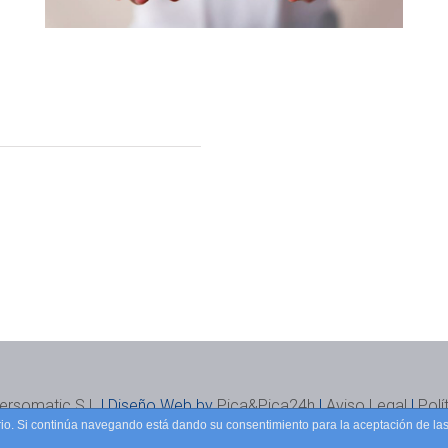
ersomatic S.L
| Diseño Web by
Pica&Pica24h
|
Aviso Legal
|
Polí
uario. Si continúa navegando está dando su consentimiento para la aceptación de l