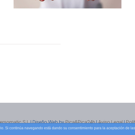
ersomatic S.L
| Diseño Web by
Pica&Pica24h
|
Aviso Legal
|
Polí
uario. Si continúa navegando está dando su consentimiento para la aceptación de l