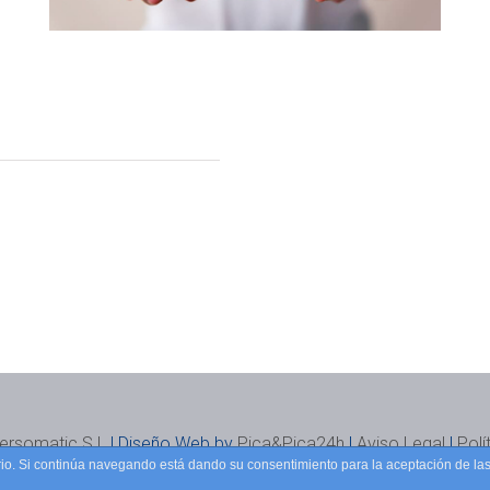
ersomatic S.L
| Diseño Web by
Pica&Pica24h
|
Aviso Legal
|
Polí
uario. Si continúa navegando está dando su consentimiento para la aceptación de l